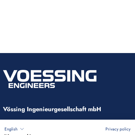
Vössing Ingenieurgesellschaft mbH
Brunnenstraße 29-31
English
Privacy policy
40223 Düsseldorf