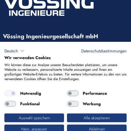
Vössing Ingenieurgesellschaft mbH
Brunnenstraße 29-31
Deutsch
Datenschutzbestimmungen
40223 Düsseldorf
Wir verwenden Cookies
Wir können diese zur Analyse unserer Besucherdaten platzieren, um unsere
Website zu verbessern, personalisierte Inhalte anzuzeigen und Ihnen ein
+49 211 9054-5
großartiges Website-Erlebnis zu bieten. Für weitere Informationen zu den von uns
verwendeten Cookies öffnen Sie die Einstellungen.
info@voessing.de
Notwendig
Performance
Funktional
Werbung
Auswahl speichern
Alle akzeptieren
Impressum
Datenschutz
Nein, anpassen
Ablehnen