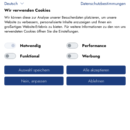
Deutsch
Datenschutzbestimmungen
Wir verwenden Cookies
Wir können diese zur Analyse unserer Besucherdaten platzieren, um unsere
Website zu verbessern, personalisierte Inhalte anzuzeigen und Ihnen ein
großartiges Website-Erlebnis zu bieten. Für weitere Informationen zu den von uns
verwendeten Cookies öffnen Sie die Einstellungen.
Notwendig
Performance
Funktional
Werbung
Auswahl speichern
Alle akzeptieren
AKTUELLES
Nein, anpassen
Ablehnen
IMMER AUF DEM NEUSTEN STAND
Unser News-Bereich informiert Sie über aktuelle