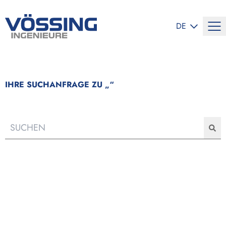
SPRACHE ÄND
DE
IHRE SUCHANFRAGE ZU „
“
Suc