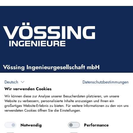
Vössing Ingenieurgesellschaft mbH
Brunnenstraße 29-31
Deutsch
Datenschutzbestimmungen
40223 Düsseldorf
Wir verwenden Cookies
Wir können diese zur Analyse unserer Besucherdaten platzieren, um unsere
Website zu verbessern, personalisierte Inhalte anzuzeigen und Ihnen ein
+49 211 9054-5
großartiges Website-Erlebnis zu bieten. Für weitere Informationen zu den von uns
verwendeten Cookies öffnen Sie die Einstellungen.
info@voessing.de
Notwendig
Performance