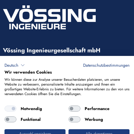
Vössing Ingenieurgesellschaft mbH
Brunnenstraße 29-31
Deutsch
Datenschutzbestimmungen
40223 Düsseldorf
Wir verwenden Cookies
Wir können diese zur Analyse unserer Besucherdaten platzieren, um unsere
Website zu verbessern, personalisierte Inhalte anzuzeigen und Ihnen ein
+49 211 9054-5
großartiges Website-Erlebnis zu bieten. Für weitere Informationen zu den von uns
verwendeten Cookies öffnen Sie die Einstellungen.
info@voessing.de
Notwendig
Performance
Funktional
Werbung
Auswahl speichern
Alle akzeptieren