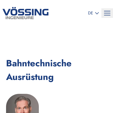
SPRACHE ÄND
DE
Bahntechnische
Ausrüstung