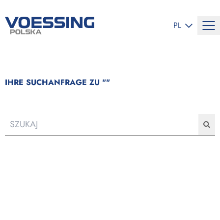
ZMIEŃ JĘZYK
PL
IHRE SUCHANFRAGE ZU "
"
Roz