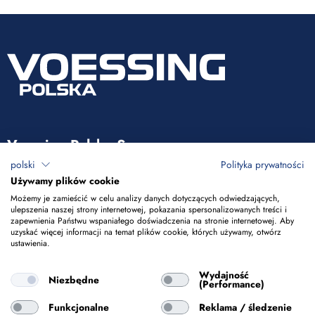
Voessing Polska Sp. z o.o.
polski
Polityka prywatności
ul. Tadeusza Kościuszki 53
Używamy plików cookie
85-079 Bydgoszcz
Możemy je zamieścić w celu analizy danych dotyczących odwiedzających,
ulepszenia naszej strony internetowej, pokazania spersonalizowanych treści i
zapewnienia Państwu wspaniałego doświadczenia na stronie internetowej. Aby
+48 52 365 50 10
uzyskać więcej informacji na temat plików cookie, których używamy, otwórz
ustawienia.
info@voessing.pl
Wydajność
Niezbędne
(Performance)
Funkcjonalne
Reklama / śledzenie