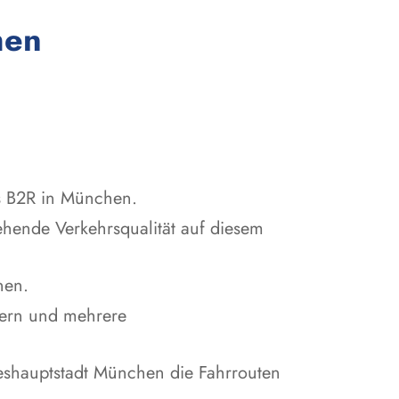
:
men
gs B2R in München.
hende Verkehrsqualität auf diesem
nen.
tern und mehrere
shauptstadt München die Fahrrouten