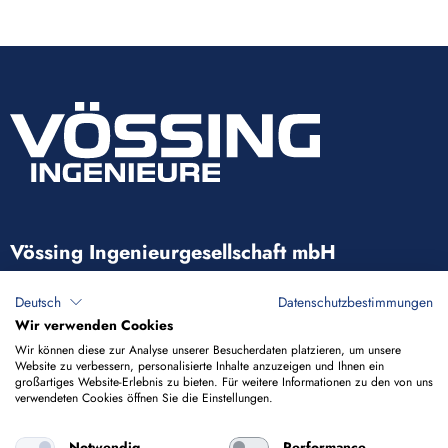
Vössing Ingenieurgesellschaft mbH
Brunnenstraße 29-31
Deutsch
Datenschutzbestimmungen
40223 Düsseldorf
Wir verwenden Cookies
Wir können diese zur Analyse unserer Besucherdaten platzieren, um unsere
Website zu verbessern, personalisierte Inhalte anzuzeigen und Ihnen ein
+49 211 9054-5
großartiges Website-Erlebnis zu bieten. Für weitere Informationen zu den von uns
verwendeten Cookies öffnen Sie die Einstellungen.
info@voessing.de
Notwendig
Performance