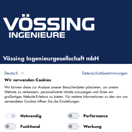
Vössing Ingenieurgesellschaft mbH
Brunnenstraße 29-31
Deutsch
Datenschutzbestimmungen
40223 Düsseldorf
Wir verwenden Cookies
Wir können diese zur Analyse unserer Besucherdaten platzieren, um unsere
Website zu verbessern, personalisierte Inhalte anzuzeigen und Ihnen ein
+49 211 9054-5
großartiges Website-Erlebnis zu bieten. Für weitere Informationen zu den von uns
verwendeten Cookies öffnen Sie die Einstellungen.
info@voessing.de
Notwendig
Performance
Funktional
Werbung