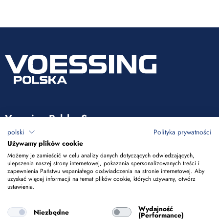
Voessing Polska Sp. z o.o.
polski
Polityka prywatności
ul. Tadeusza Kościuszki 53
Używamy plików cookie
85-079 Bydgoszcz
Możemy je zamieścić w celu analizy danych dotyczących odwiedzających,
ulepszenia naszej strony internetowej, pokazania spersonalizowanych treści i
zapewnienia Państwu wspaniałego doświadczenia na stronie internetowej. Aby
+48 52 365 50 10
uzyskać więcej informacji na temat plików cookie, których używamy, otwórz
ustawienia.
info@voessing.pl
Wydajność
Niezbędne
(Performance)