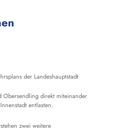
:
men
ehrsplans der Landeshauptstadt
 Obersendling direkt miteinander
nnenstadt entlasten.
tstehen zwei weitere