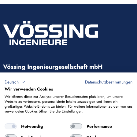
Vössing Ingenieurgesellschaft mbH
Brunnenstraße 29-31
Deutsch
Datenschutzbestimmungen
40223 Düsseldorf
Wir verwenden Cookies
Wir können diese zur Analyse unserer Besucherdaten platzieren, um unsere
Website zu verbessern, personalisierte Inhalte anzuzeigen und Ihnen ein
+49 211 9054-5
großartiges Website-Erlebnis zu bieten. Für weitere Informationen zu den von uns
verwendeten Cookies öffnen Sie die Einstellungen.
info@voessing.de
Notwendig
Performance