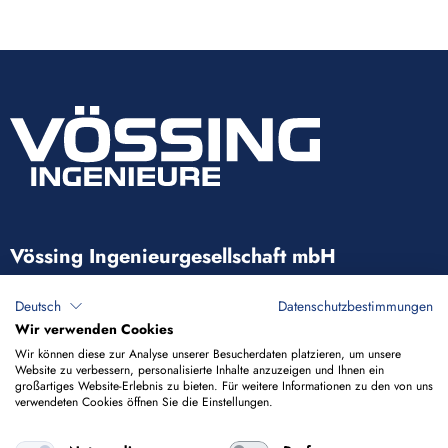
Vössing Ingenieurgesellschaft mbH
Brunnenstraße 29-31
Deutsch
Datenschutzbestimmungen
40223 Düsseldorf
Wir verwenden Cookies
Wir können diese zur Analyse unserer Besucherdaten platzieren, um unsere
Website zu verbessern, personalisierte Inhalte anzuzeigen und Ihnen ein
+49 211 9054-5
großartiges Website-Erlebnis zu bieten. Für weitere Informationen zu den von uns
verwendeten Cookies öffnen Sie die Einstellungen.
info@voessing.de