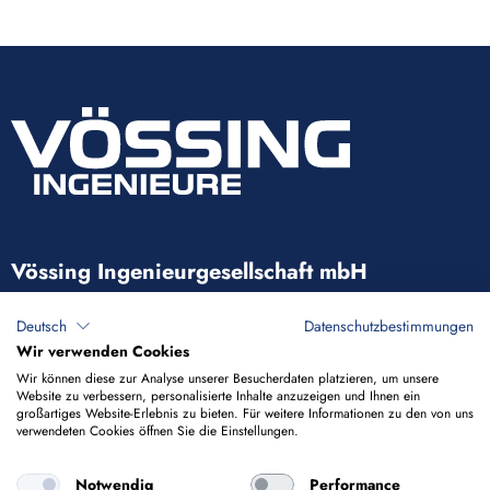
Vössing Ingenieurgesellschaft mbH
Brunnenstraße 29-31
Deutsch
Datenschutzbestimmungen
40223 Düsseldorf
Wir verwenden Cookies
Wir können diese zur Analyse unserer Besucherdaten platzieren, um unsere
Website zu verbessern, personalisierte Inhalte anzuzeigen und Ihnen ein
+49 211 9054-5
großartiges Website-Erlebnis zu bieten. Für weitere Informationen zu den von uns
verwendeten Cookies öffnen Sie die Einstellungen.
info@voessing.de
Notwendig
Performance