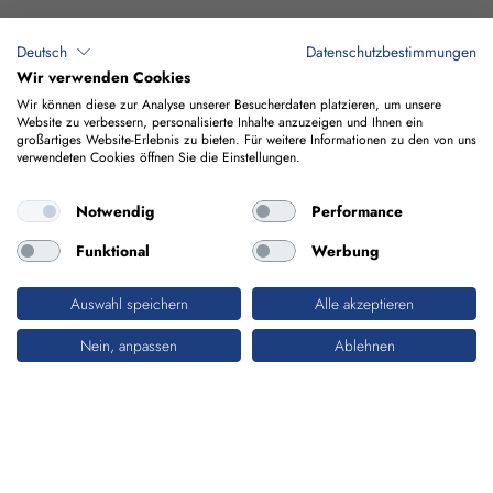
Deutsch
Datenschutzbestimmungen
Wir verwenden Cookies
Wir können diese zur Analyse unserer Besucherdaten platzieren, um unsere
Website zu verbessern, personalisierte Inhalte anzuzeigen und Ihnen ein
großartiges Website-Erlebnis zu bieten. Für weitere Informationen zu den von uns
verwendeten Cookies öffnen Sie die Einstellungen.
Notwendig
Performance
Funktional
Werbung
Auswahl speichern
Alle akzeptieren
HOCHBAU & ARCHITEKTUR
Nein, anpassen
Ablehnen
ÄSTHETIK UND WIRTSCHAFTLICHKEIT