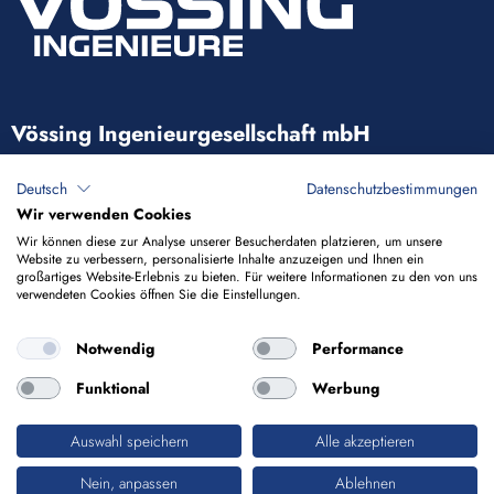
Vössing Ingenieurgesellschaft mbH
Brunnenstraße 29-31
Deutsch
Datenschutzbestimmungen
40223 Düsseldorf
Wir verwenden Cookies
Wir können diese zur Analyse unserer Besucherdaten platzieren, um unsere
Website zu verbessern, personalisierte Inhalte anzuzeigen und Ihnen ein
+49 211 9054-5
großartiges Website-Erlebnis zu bieten. Für weitere Informationen zu den von uns
verwendeten Cookies öffnen Sie die Einstellungen.
info@voessing.de
Notwendig
Performance
Funktional
Werbung
Auswahl speichern
Alle akzeptieren
Impressum
Datenschutz
Nein, anpassen
Ablehnen