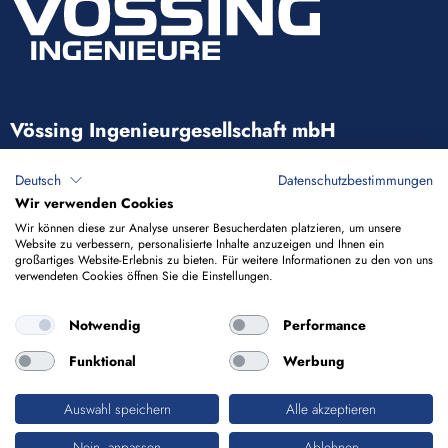
Vössing Ingenieurgesellschaft mbH
Brunnenstraße 29-31
Deutsch
Datenschutzbestimmungen
40223 Düsseldorf
Wir verwenden Cookies
Wir können diese zur Analyse unserer Besucherdaten platzieren, um unsere
Website zu verbessern, personalisierte Inhalte anzuzeigen und Ihnen ein
+49 211 9054-5
großartiges Website-Erlebnis zu bieten. Für weitere Informationen zu den von uns
verwendeten Cookies öffnen Sie die Einstellungen.
info@voessing.de
Notwendig
Performance
Funktional
Werbung
Auswahl speichern
Alle akzeptieren
Impressum
Datenschutz
Nein, anpassen
Ablehnen