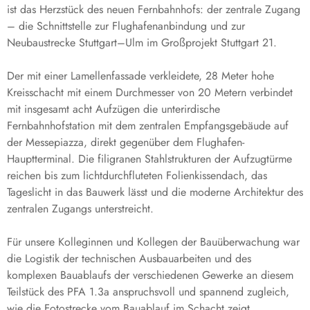
ist das Herzstück des neuen Fernbahnhofs: der zentrale Zugang
– die Schnittstelle zur Flughafenanbindung und zur
Neubaustrecke Stuttgart–Ulm im Großprojekt Stuttgart 21.
Der mit einer Lamellenfassade verkleidete, 28 Meter hohe
Kreisschacht mit einem Durchmesser von 20 Metern verbindet
mit insgesamt acht Aufzügen die unterirdische
Fernbahnhofstation mit dem zentralen Empfangsgebäude auf
der Messepiazza, direkt gegenüber dem Flughafen-
Hauptterminal. Die filigranen Stahlstrukturen der Aufzugtürme
reichen bis zum lichtdurchfluteten Folienkissendach, das
Tageslicht in das Bauwerk lässt und die moderne Architektur des
zentralen Zugangs unterstreicht.
Für unsere Kolleginnen und Kollegen der Bauüberwachung war
die Logistik der technischen Ausbauarbeiten und des
komplexen Bauablaufs der verschiedenen Gewerke an diesem
Teilstück des PFA 1.3a anspruchsvoll und spannend zugleich,
wie die Fotostrecke vom Bauablauf im Schacht zeigt.