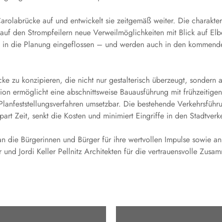
 Carolabrücke auf und entwickelt sie zeitgemäß weiter. Die charakt
auf den Strompfeilern neue Verweilmöglichkeiten mit Blick auf Elbe
 in die Planung eingeflossen – und werden auch in den kommende
cke zu konzipieren, die nicht nur gestalterisch überzeugt, sondern a
tion ermöglicht eine abschnittsweise Bauausführung mit frühzeitigen 
anfeststellungsverfahren umsetzbar. Die bestehende Verkehrsführu
rt Zeit, senkt die Kosten und minimiert Eingriffe in den Stadtverk
n die Bürgerinnen und Bürger für ihre wertvollen Impulse sowie an
nd Jordi Keller Pellnitz Architekten für die vertrauensvolle Zusa