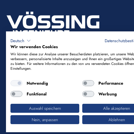
Deutsch
Datenschutzbes
Wir verwenden Cookies
Wir können diese zur Analyse unserer Besucherdaten platzieren, um unsere Web
verbessern, personalisierte Inhalte anzuzeigen und Ihnen ein großartiges Websit
Vössing Ingenieurgesellschaft mbH
zu bieten. Für weitere Informationen zu den von uns verwendeten Cookies öffnen
Einstellungen.
Brunnenstraße 29-31
Notwendig
Performance
40223 Düsseldorf
Funktional
Werbung
+49 211 9054-5
info@voessing.de
Auswahl speichern
Alle akzeptieren
Nein, anpassen
Ablehnen