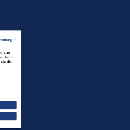
timmungen
site zu
e-Erlebnis
 Sie die