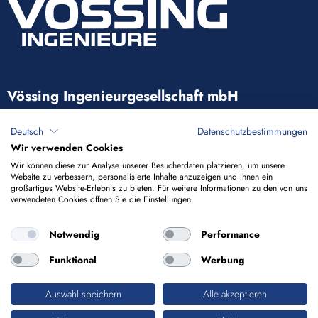
Vössing Ingenieurgesellschaft mbH
Brunnenstraße 29-31
Deutsch
Datenschutzbestimmungen
40223 Düsseldorf
Wir verwenden Cookies
Wir können diese zur Analyse unserer Besucherdaten platzieren, um unsere
Website zu verbessern, personalisierte Inhalte anzuzeigen und Ihnen ein
+49 211 9054-5
großartiges Website-Erlebnis zu bieten. Für weitere Informationen zu den von uns
verwendeten Cookies öffnen Sie die Einstellungen.
info@voessing.de
Notwendig
Performance
Funktional
Werbung
Auswahl speichern
Alle akzeptieren
Impressum
Datenschutz