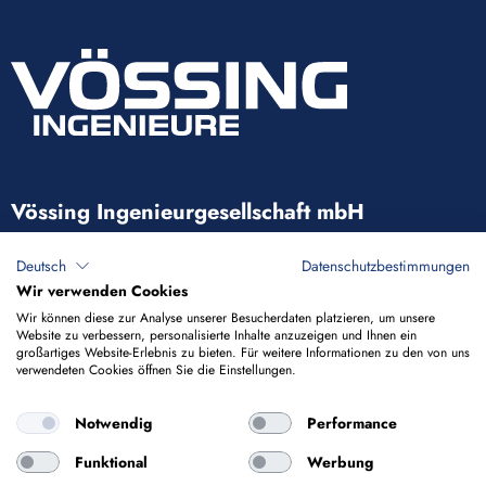
Vössing Ingenieurgesellschaft mbH
Brunnenstraße 29-31
Deutsch
Datenschutzbestimmungen
40223 Düsseldorf
Wir verwenden Cookies
Wir können diese zur Analyse unserer Besucherdaten platzieren, um unsere
Website zu verbessern, personalisierte Inhalte anzuzeigen und Ihnen ein
+49 211 9054-5
großartiges Website-Erlebnis zu bieten. Für weitere Informationen zu den von uns
verwendeten Cookies öffnen Sie die Einstellungen.
info@voessing.de
Notwendig
Performance
Funktional
Werbung