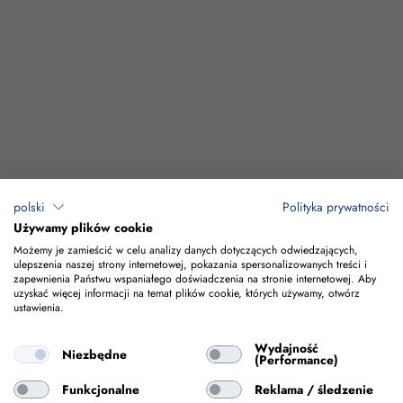
polski
Polityka prywatności
Używamy plików cookie
Możemy je zamieścić w celu analizy danych dotyczących odwiedzających,
ulepszenia naszej strony internetowej, pokazania spersonalizowanych treści i
zapewnienia Państwu wspaniałego doświadczenia na stronie internetowej. Aby
uzyskać więcej informacji na temat plików cookie, których używamy, otwórz
ustawienia.
CONSTRUCTI
Wydajność
Niezbędne
(Performance)
L 3 BUILDING
ROUTE WENDL
Funkcjonalne
Reklama / śledzenie
T AIRPORT
PA 2.2 ALBAU