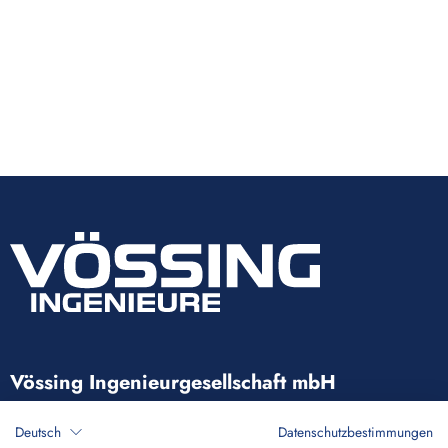
Vössing Ingenieurgesellschaft mbH
Brunnenstraße 29-31
Deutsch
Datenschutzbestimmungen