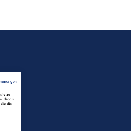
timmungen
site zu
e-Erlebnis
 Sie die