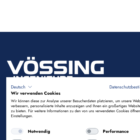
Deutsch
Datenschutzbes
Wir verwenden Cookies
Wir können diese zur Analyse unserer Besucherdaten platzieren, um unsere Web
verbessern, personalisierte Inhalte anzuzeigen und Ihnen ein großartiges Websit
Vössing Ingenieurgesellschaft mbH
zu bieten. Für weitere Informationen zu den von uns verwendeten Cookies öffnen
Einstellungen.
Brunnenstraße 29-31
Notwendig
Performance
40223 Düsseldorf