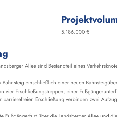
Projektvolu
5.186.000 €
ng
andsberger Allee sind Bestandteil eines Verkehrskno
en Bahnsteig einschließlich einer neuen Bahnsteigüb
n vier Erschließungstreppen, einer Fußgängerunterf
ur barrierefreien Erschließung verbinden zwei Aufzu
rte Fußgängerfurt über die Landsberger Allee und di