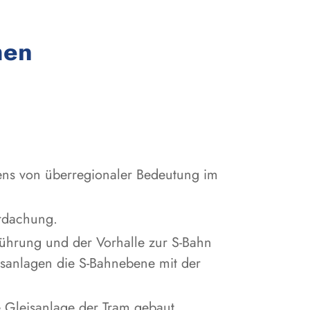
:
men
tens von überregionaler Bedeutung im
erdachung.
ührung und der Vorhalle zur S-Bahn
gsanlagen die S-Bahnebene mit der
e Gleisanlage der Tram gebaut.