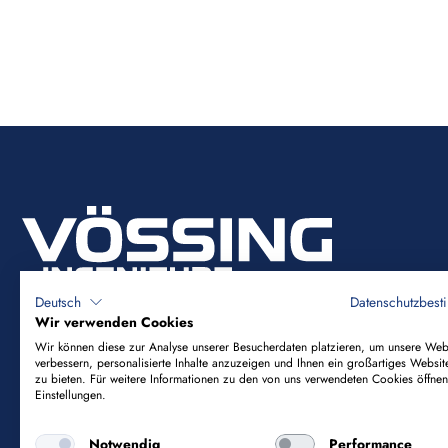
Deutsch
Datenschutzbes
Wir verwenden Cookies
Wir können diese zur Analyse unserer Besucherdaten platzieren, um unsere Web
verbessern, personalisierte Inhalte anzuzeigen und Ihnen ein großartiges Websit
Vössing Ingenieurgesellschaft mbH
zu bieten. Für weitere Informationen zu den von uns verwendeten Cookies öffnen
Einstellungen.
Brunnenstraße 29-31
Notwendig
Performance