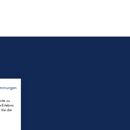
timmungen
site zu
e-Erlebnis
 Sie die