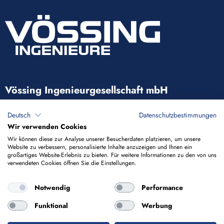
Vössing Ingenieurgesellschaft mbH
Brunnenstraße 29-31
Deutsch
Datenschutzbestimmungen
40223 Düsseldorf
Wir verwenden Cookies
Wir können diese zur Analyse unserer Besucherdaten platzieren, um unsere
Website zu verbessern, personalisierte Inhalte anzuzeigen und Ihnen ein
+49 211 9054-5
großartiges Website-Erlebnis zu bieten. Für weitere Informationen zu den von uns
verwendeten Cookies öffnen Sie die Einstellungen.
info@voessing.de
Notwendig
Performance
Funktional
Werbung