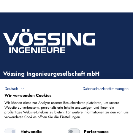
Vössing Ingenieurgesellschaft mbH
Brunnenstraße 29-31
Deutsch
Datenschutzbestimmungen
40223 Düsseldorf
Wir verwenden Cookies
Wir können diese zur Analyse unserer Besucherdaten platzieren, um unsere
Website zu verbessern, personalisierte Inhalte anzuzeigen und Ihnen ein
+49 211 9054-5
großartiges Website-Erlebnis zu bieten. Für weitere Informationen zu den von uns
verwendeten Cookies öffnen Sie die Einstellungen.
info@voessing.de
Notwendig
Performance