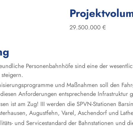
Projektvolu
29.500.000 €
ng
reundliche Personenbahnhöfe sind eine der wesentl
steigern.
rnisierungsprogramme und Maßnahmen soll den Fahrg
iesen Anforderungen entsprechende Infrastruktur 
en ist am Zug! III werden die SPVN-Stationen Barsi
erhausen, Augustfehn, Varel, Aschendorf und Lathe
itäts- und Servicestandard der Bahnstationen und die