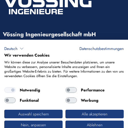
Vössing Ingenieurgesellschaft mbH
Brunnenstraße 29-31
Deutsch
Datenschutzbestimmungen
40223 Düsseldorf
Wir verwenden Cookies
Wir können diese zur Analyse unserer Besucherdaten platzieren, um unsere
Website zu verbessern, personalisierte Inhalte anzuzeigen und Ihnen ein
+49 211 9054-5
großartiges Website-Erlebnis zu bieten. Für weitere Informationen zu den von uns
verwendeten Cookies öffnen Sie die Einstellungen.
info@voessing.de
Notwendig
Performance
Funktional
Werbung
Auswahl speichern
Alle akzeptieren
Impressum
Datenschutz
Nein, anpassen
Ablehnen