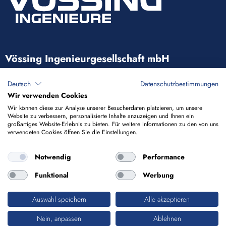
Vössing Ingenieurgesellschaft mbH
Brunnenstraße 29-31
Deutsch
Datenschutzbestimmungen
40223 Düsseldorf
Wir verwenden Cookies
Wir können diese zur Analyse unserer Besucherdaten platzieren, um unsere
Website zu verbessern, personalisierte Inhalte anzuzeigen und Ihnen ein
+49 211 9054-5
großartiges Website-Erlebnis zu bieten. Für weitere Informationen zu den von uns
verwendeten Cookies öffnen Sie die Einstellungen.
info@voessing.de
Notwendig
Performance
Funktional
Werbung
Auswahl speichern
Alle akzeptieren
Impressum
Datenschutz
Nein, anpassen
Ablehnen