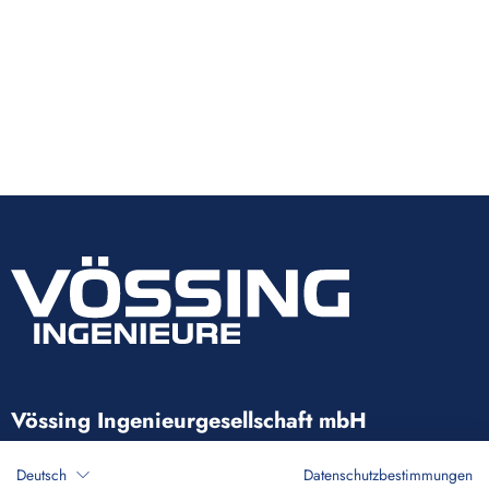
Vössing Ingenieurgesellschaft mbH
Brunnenstraße 29-31
Deutsch
Datenschutzbestimmungen