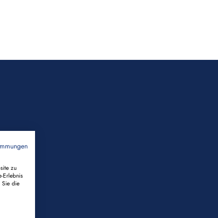
timmungen
site zu
e-Erlebnis
 Sie die