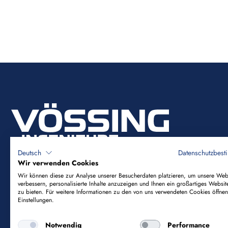
Deutsch
Datenschutzbes
Wir verwenden Cookies
Wir können diese zur Analyse unserer Besucherdaten platzieren, um unsere Web
verbessern, personalisierte Inhalte anzuzeigen und Ihnen ein großartiges Websit
Vössing Ingenieurgesellschaft mbH
zu bieten. Für weitere Informationen zu den von uns verwendeten Cookies öffnen
Einstellungen.
Brunnenstraße 29-31
Notwendig
Performance