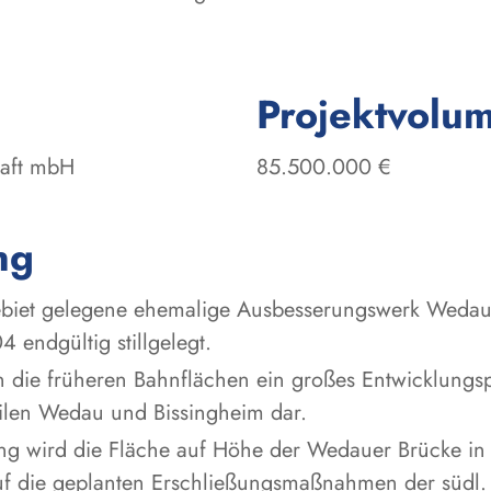
Projektvolu
haft mbH
85.500.000 €
ng
gebiet gelegene ehemalige Ausbesserungswerk Wedau
endgültig stillgelegt.
en die früheren Bahnflächen ein großes Entwicklungs
ilen Wedau und Bissingheim dar.
g wird die Fläche auf Höhe der Wedauer Brücke in zw
uf die geplanten Erschließungsmaßnahmen der südl. T