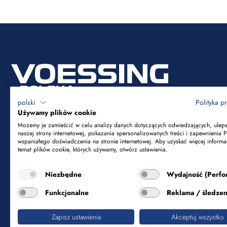
polski
Polityka p
Używamy plików cookie
Możemy je zamieścić w celu analizy danych dotyczących odwiedzających, ulep
naszej strony internetowej, pokazania spersonalizowanych treści i zapewnienia 
Voessing Polska Sp. z o.o.
wspaniałego doświadczenia na stronie internetowej. Aby uzyskać więcej informa
temat plików cookie, których używamy, otwórz ustawienia.
ul. Tadeusza Kościuszki 53
Niezbędne
Wydajność (Perfo
85-079 Bydgoszcz
Funkcjonalne
Reklama / śledzen
+48 52 365 50 10
info@voessing.pl
Zapisz ustawienia
Akceptuj wszystko