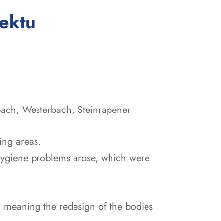
:
jektu
bach, Westerbach, Steinrapener
ing areas.
 hygiene problems arose, which were
, meaning the redesign of the bodies