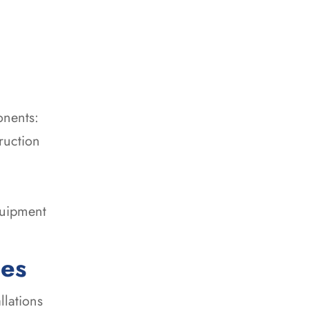
onents:
ruction
quipment
ces
llations