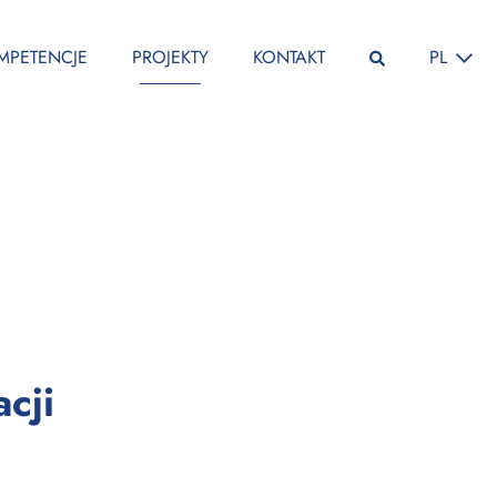
ZMIEŃ JĘ
MPETENCJE
PROJEKTY
KONTAKT
PL
:
cji