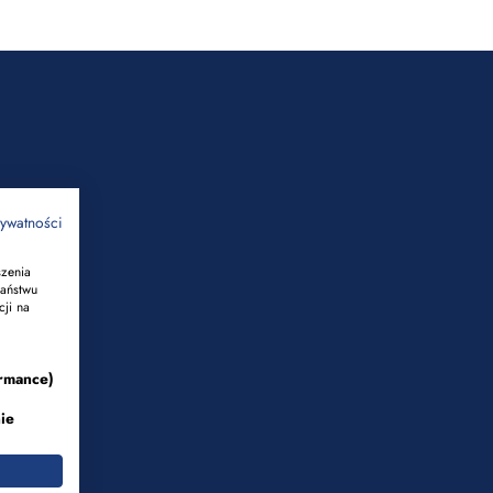
rywatności
szenia
Państwu
cji na
rmance)
ie