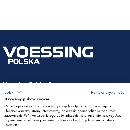
Voessing Polska Sp. z o.o.
polski
Polityka prywatności
ul. Tadeusza Kościuszki 53
Używamy plików cookie
85-079 Bydgoszcz
Możemy je zamieścić w celu analizy danych dotyczących odwiedzających,
ulepszenia naszej strony internetowej, pokazania spersonalizowanych treści i
zapewnienia Państwu wspaniałego doświadczenia na stronie internetowej. Aby
+48 52 365 50 10
uzyskać więcej informacji na temat plików cookie, których używamy, otwórz
ustawienia.
info@voessing.pl