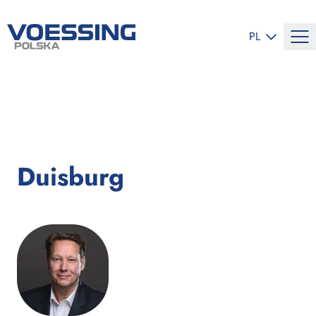
ZMIEŃ JĘZYK
PL
Duisburg