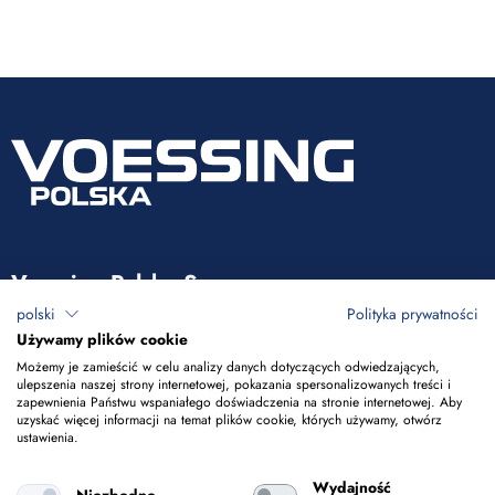
Voessing Polska Sp. z o.o.
polski
Polityka prywatności
ul. Tadeusza Kościuszki 53
Używamy plików cookie
85-079 Bydgoszcz
Możemy je zamieścić w celu analizy danych dotyczących odwiedzających,
ulepszenia naszej strony internetowej, pokazania spersonalizowanych treści i
zapewnienia Państwu wspaniałego doświadczenia na stronie internetowej. Aby
+48 52 365 50 10
uzyskać więcej informacji na temat plików cookie, których używamy, otwórz
ustawienia.
info@voessing.pl
Wydajność
Niezbędne