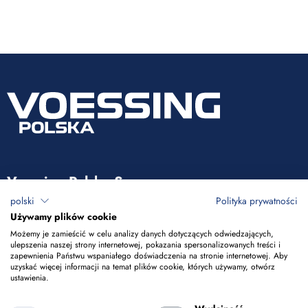
Voessing Polska Sp. z o.o.
polski
Polityka prywatności
ul. Tadeusza Kościuszki 53
Używamy plików cookie
85-079 Bydgoszcz
Możemy je zamieścić w celu analizy danych dotyczących odwiedzających,
ulepszenia naszej strony internetowej, pokazania spersonalizowanych treści i
zapewnienia Państwu wspaniałego doświadczenia na stronie internetowej. Aby
+48 52 365 50 10
uzyskać więcej informacji na temat plików cookie, których używamy, otwórz
ustawienia.
info@voessing.pl