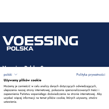
Voessing Polska Sp. z o.o.
polski
Polityka prywatności
ul. Tadeusza Kościuszki 53
Używamy plików cookie
85-079 Bydgoszcz
Możemy je zamieścić w celu analizy danych dotyczących odwiedzających,
ulepszenia naszej strony internetowej, pokazania spersonalizowanych treści i
zapewnienia Państwu wspaniałego doświadczenia na stronie internetowej. Aby
+48 52 365 50 10
uzyskać więcej informacji na temat plików cookie, których używamy, otwórz
ustawienia.
info@voessing.pl